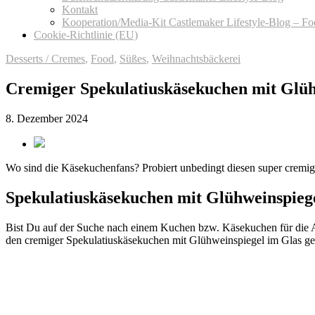
Kontakt
Kooperation/Media-Kit Castlemaker Lifestyle-Blog – F
Cookie-Richtlinie (EU)
Desserts / Cremes
,
Food
,
Süßes
,
Weihnachtsbäckerei
Cremiger Spekulatiuskäsekuchen mit Glüh
8. Dezember 2024
Wo sind die Käsekuchenfans? Probiert unbedingt diesen super cremi
Spekulatiuskäsekuchen mit Glühweinspieg
Bist Du auf der Suche nach einem Kuchen bzw. Käsekuchen für die A
den cremiger Spekulatiuskäsekuchen mit Glühweinspiegel im Glas geb