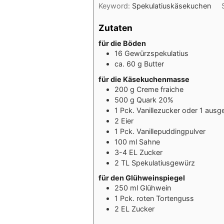
Keyword:
Spekulatiuskäsekuchen
Zutaten
für die Böden
16
Gewürzspekulatius
ca. 60 g Butter
für die Käsekuchenmasse
200
g
Creme fraiche
500
g
Quark 20%
1
Pck. Vanillezucker oder 1 ausg
2
Eier
1
Pck. Vanillepuddingpulver
100
ml
Sahne
3-4
EL Zucker
2
TL Spekulatiusgewürz
für den Glühweinspiegel
250
ml
Glühwein
1
Pck. roten Tortenguss
2
EL
Zucker