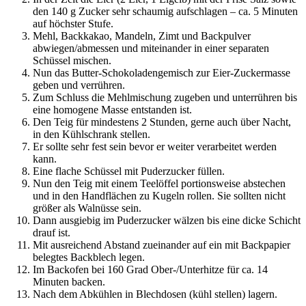
den 140 g Zucker sehr schaumig aufschlagen – ca. 5 Minuten
auf höchster Stufe.
Mehl, Backkakao, Mandeln, Zimt und Backpulver
abwiegen/abmessen und miteinander in einer separaten
Schüssel mischen.
Nun das Butter-Schokoladengemisch zur Eier-Zuckermasse
geben und verrühren.
Zum Schluss die Mehlmischung zugeben und unterrühren bis
eine homogene Masse entstanden ist.
Den Teig für mindestens 2 Stunden, gerne auch über Nacht,
in den Kühlschrank stellen.
Er sollte sehr fest sein bevor er weiter verarbeitet werden
kann.
Eine flache Schüssel mit Puderzucker füllen.
Nun den Teig mit einem Teelöffel portionsweise abstechen
und in den Handflächen zu Kugeln rollen. Sie sollten nicht
größer als Walnüsse sein.
Dann ausgiebig im Puderzucker wälzen bis eine dicke Schicht
drauf ist.
Mit ausreichend Abstand zueinander auf ein mit Backpapier
belegtes Backblech legen.
Im Backofen bei 160 Grad Ober-/Unterhitze für ca. 14
Minuten backen.
Nach dem Abkühlen in Blechdosen (kühl stellen) lagern.