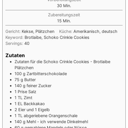
Minuten
30
Min.
Zubereitungszeit
Minuten
15
Min.
Gericht:
Kekse, Plätzchen
Küche:
Amerikanisch, deutsch
Keyword:
Brotlaibe, Schoko Crinkle Cookies
Servings:
40
Zutaten
Zutaten für die Schoko Crinkle Cookies - Brotlaibe
Plätzchen
100
g
Zartbitterschokolade
75
g
Butter
140
g
feiner Zucker
1
Prise Salz
1
TL Zimt
1
EL Backkakao
2
Eier und 1 Eigelb
1
TL abgeriebene Orangenschale
140
g
Mehl - ich verwende Dinkelmehl
60
g
gemahlene Mandeln oder Nüsse